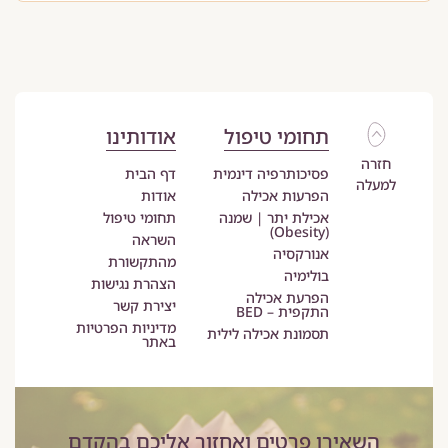
תחומי טיפול
אודותינו
חזרה
פסיכותרפיה דינמית
דף הבית
למעלה
הפרעות אכילה
אודות
אכילת יתר | שמנה
תחומי טיפול
(Obesity)
השראה
אנורקסיה
מהתקשורת
בולימיה
הצהרת נגישות
הפרעת אכילה
יצירת קשר
התקפית – BED
מדיניות הפרטיות
תסמונת אכילה לילית
באתר
השאירו פרטים ואחזור אליכם בהקדם