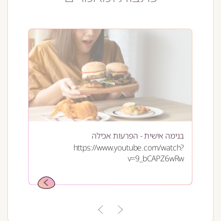
בנימה אישית - הפרעות אכילה
השר
https://www.youtube.com/watch?
מהס
v=9_bCAPZ6wRw
קול
.